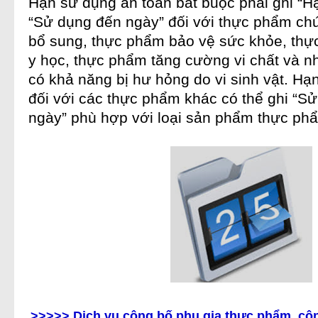
Hạn sử dụng an toàn bắt buộc phải ghi “H
“Sử dụng đến ngày” đối với
thực phẩm ch
bổ sung,
thực phẩm
bảo vệ sức khỏe,
thự
y học,
thực phẩm
tăng cường vi chất và 
có khả năng bị hư hỏng do vi sinh vật. Hạ
đối với các
thực phẩm
khác có thể ghi “Sử
ngày” phù hợp với loại sản phẩm
thực ph
>>>>> Dịch vụ công bố phụ gia thực phẩm, c