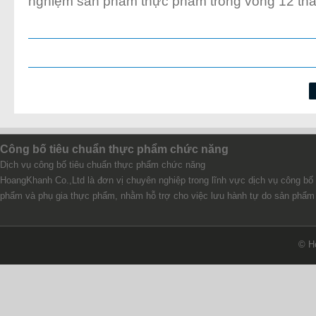
nghiệm sản phẩm thực phẩm trong vòng 12 thán
Công bố tiêu chuẩn thực phẩm chức năng
Dịch vụ công bố tiêu chuẩn thực phẩm chức năng
HoangKhanh Co.,Ltd là đơn vị chuyên nghiệp trong lĩnh vực dịch vụ công bố
phẩm và phụ gia thực phẩm, nhằm hỗ trợ cho việc lưu hành tự do sản phẩm 
© H