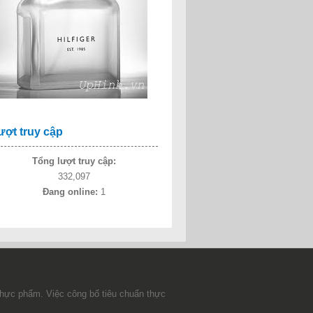
ượt truy cập
Tổng lượt truy cập:
332,097
Đang online:
1
thực phẩm. Việc công bố tiêu chuẩn thực