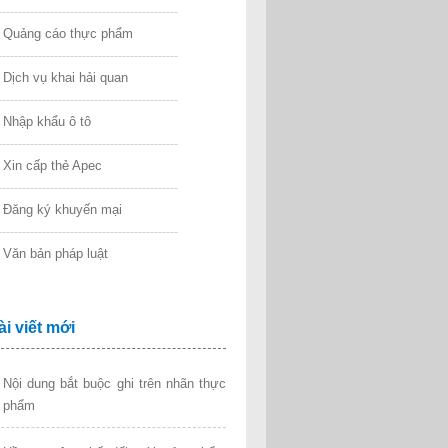
---------------------------------------------
►
Quảng cáo thực phẩm
---------------------------------------------
►
Dịch vụ khai hải quan
---------------------------------------------
►
Nhập khẩu ô tô
---------------------------------------------
►
Xin cấp thẻ Apec
---------------------------------------------
►
Đăng ký khuyến mại
---------------------------------------------
►
Văn bản pháp luật
ài viết mới
Nội dung bắt buộc ghi trên nhãn thực
phẩm