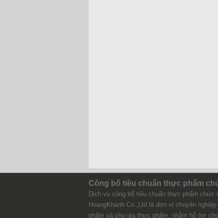
Công bố tiêu chuẩn thực phẩm ch
Dịch vụ công bố tiêu chuẩn thực phẩm chức 
HoangKhanh Co.,Ltd là đơn vị chuyên nghiệp 
phẩm và phụ gia thực phẩm, nhằm hỗ trợ cho