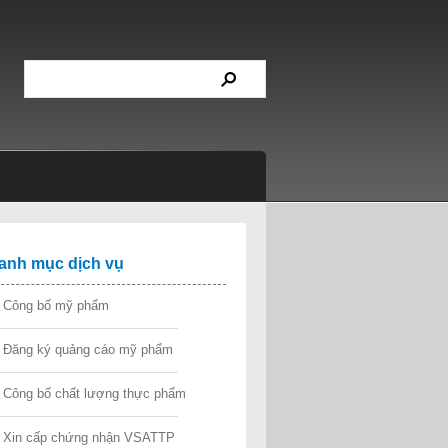
anh mục dịch vụ
►
Công bố mỹ phẩm
---------------------------------------------
►
Đăng ký quảng cáo mỹ phẩm
---------------------------------------------
►
Công bố chất lượng thực phẩm
---------------------------------------------
Xin cấp chứng nhận VSATTP