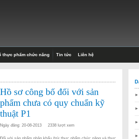
ố thực phẩm chức năng
Tin tức
Liên hệ
D
Hồ sơ công bố đối với sản
phẩm chưa có quy chuẩn kỹ
---
thuật P1
---
Ngày đăng: 20-08-2013
2338 lượt xem
---
►
Đối với sản phẩm nhập khẩu (trừ thực phẩm chức năng và thực