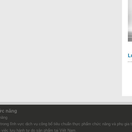
L
ức năng
năng
trong lĩnh vực dịch vụ công bố tiêu chuẩn thực phẩm chức năng và phụ gia 
 việc lưu hành tự do sản phẩm tại Việt Nam.